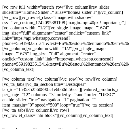
[vc_row full_width=”stretch_row”][vc_column][rev_slider
slidertitle=”Home2 Slider 1″ alias=”home2-slider-1″][/vc_column]
[/vc_row][vc_row el_class=”image-with-shadow”
css=”.vc_custom_1742095381198{margin-top: 40px !important;}”]
[vc_column width=”1/2″][vc_single_image image=”1674″
img_size=”full” alignment=”center” onclick=”custom_link”
link=”https://api.whatsapp.com/send?
phone=5591982351341&text=Eu%20estou%20entrando%20em%20co
[/vc_column][vc_column width=”1/2″][vc_single_image
image=”1675″ img_size=”full” alignment=”center”
onclick=”custom_link” link=”https://api.whatsapp.com/send?
phone=5591982351341&text=Eu%20estou%20entrando%20em%20co
[vc_column_text]
[/vc_column_text][/vc_column][/vc_row][vc_row][vc_column]
[vc_tta_tabs][vc_tta_section title=”Destaques”
tab_id=”1535352560890-c1e6b60d-56cc”][featured_products_r
per_page=”12″ columns=”3″ orderby=”rand” order=”DESC”
enable_slider=”true” navigation=”1″ pagination=””
item_margin=”0″ speed=”500″ loop=”true”][/vc_tta_section]
[/vc_tta_tabs][/vc_column][/vc_row]
[vc_row el_class=”hbi-block”][vc_column][vc_column_text]